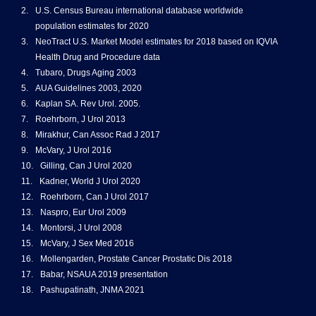
2.
U.S. Census Bureau international database worldwide
population estimates for 2020
3.
NeoTract U.S. Market Model estimates for 2018 based on IQVIA
Health Drug and Procedure data
4.
Tubaro, Drugs Aging 2003
5.
AUA Guidelines 2003, 2020
6.
Kaplan SA. Rev Urol. 2005.
7.
Roehrborn, J Urol 2013
8.
Mirakhur, Can Assoc Rad J 2017
9.
McVary, J Urol 2016
10.
Gilling, Can J Urol 2020
11.
Kadner, World J Urol 2020
12.
Roehrborn, Can J Urol 2017
13.
Naspro, Eur Urol 2009
14.
Montorsi, J Urol 2008
15.
McVary, J Sex Med 2016
16.
Mollengarden, Prostate Cancer Prostatic Dis 2018
17.
Babar, NSAUA 2019 presentation
18.
Pashupatinath, JNMA 2021